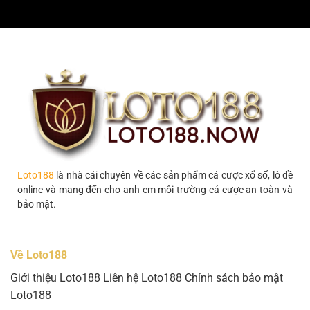
Loto188
là nhà cái chuyên về các sản phẩm cá cược xổ số, lô đề
online và mang đến cho anh em môi trường cá cược an toàn và
bảo mật.
Về Loto188
Giới thiệu Loto188
Liên hệ Loto188
Chính sách bảo mật
Loto188