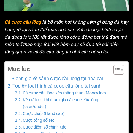
Cá cược cầu lông
là bộ môn hot không kém gì bóng đá hay
bóng rổ tại sảnh thể thao nhà cái. Với các loại hình cược
đa dạng loto188 rất được lòng cộng đồng bet thủ đam mê
môn thể thao này. Bài viết hôm nay sẽ đưa tới cái nhìn
tổng quan về cá độ cầu lông tại nhà cái chúng tôi.
Mục lục
Đánh giá về sảnh cược cầu lông tại nhà cái
Top 6+ loại hình cá cược cầu lông tại sảnh
Cá cược cầu lông kèo thắng thua (Moneyline)
Kèo tài/xỉu khi tham gia cá cược cầu lông
(over/under)
Cược chấp (Handicap)
Cược tổng số set
Cược điểm số chính xác