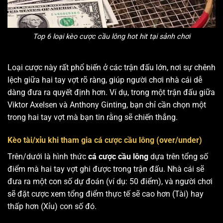
Top 6 loại kèo cược cầu lông hot hit tại sảnh chơi
Loại cược này rất phổ biến ở các trận đấu lớn, nơi sự chênh
lệch giữa hai tay vợt rõ ràng, giúp người chơi nhà cái dễ
dàng đưa ra quyết định hơn. Ví dụ, trong một trận đấu giữa
Viktor Axelsen và Anthony Ginting, bạn chỉ cần chọn một
trong hai tay vợt mà bạn tin rằng sẽ chiến thắng.
Kèo tài/xỉu khi tham gia cá cược cầu lông (over/under)
Trên/dưới là hình thức
cá cược cầu lông
dựa trên tổng số
điểm mà hai tay vợt ghi được trong trận đấu. Nhà cái sẽ
đưa ra một con số dự đoán (ví dụ: 50 điểm), và người chơi
sẽ đặt cược xem tổng điểm thực tế sẽ cao hơn (Tài) hay
thấp hơn (Xỉu) con số đó.