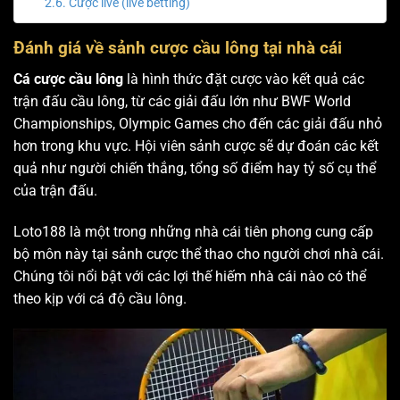
Cược live (live betting)
Đánh giá về sảnh cược cầu lông tại nhà cái
Cá cược cầu lông
là hình thức đặt cược vào kết quả các
trận đấu cầu lông, từ các giải đấu lớn như BWF World
Championships, Olympic Games cho đến các giải đấu nhỏ
hơn trong khu vực. Hội viên sảnh cược sẽ dự đoán các kết
quả như người chiến thắng, tổng số điểm hay tỷ số cụ thể
của trận đấu.
Loto188 là một trong những nhà cái tiên phong cung cấp
bộ môn này tại sảnh cược thể thao cho người chơi nhà cái.
Chúng tôi nổi bật với các lợi thế hiếm nhà cái nào có thể
theo kịp với cá độ cầu lông.