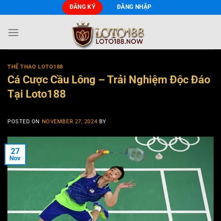
Skip
ĐĂNG KÝ
ĐĂNG NHẬP
to
content
THỂ THAO LOTO188
Cá Cược Cầu Lông – Trải Nghiệm Độc Đáo
Tại Loto188
POSTED ON
NOVEMBER 27, 2024
BY
27
Nov